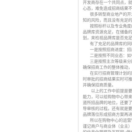
开发商存在一个共同点，
心态，难免造成招商结果
很多转型商业地产的开发
知的风险，而且没有充足
按照标杆以及专业角度的做
品牌库资源充足，在储备
划，来检视品牌库是否充
有了充足的品牌库的同时
一是按照招商进度：招商进
二是按照不同业态：如餐
三是按照主次等级来分配
确保招商工作的整体推动
在实行招商管理计划的同
时审批的招商结果实时可
并确保招商质量。
以上的工作中前提是要规
能力，可以给购物中心带
道所招品牌的地位，还要
导审核的过程。还有就是
品牌落位形成招商方案再
所以在购物中心的运营管
谨记商户与商业体（业主