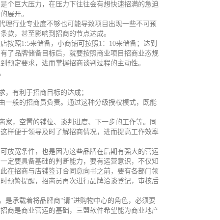
门是个巨大压力，在压力下往往会有想快速招满的急迫
作的展开。
代理行业专业度不够也可能导致项目出现一些不可预
的条款，甚至影响到招商的节点达成。
照1:5来储备，小商铺可按照1：10来储备；达到
。有了品牌储备目标后，就要按照商业项目招商业态规
达到预定要求，进而掌握招商谈判过程的主动性。
。
求，有利于招商目标的达成；
由一般的招商员负责。通过这种分级授权模式，既能
商家，空置的铺位、谈判进度、下一步的工作等。同
。这样便于领导及时了解招商情况，进而提高工作效率
可放宽条件，也是因为这些品牌在后期有强大的营运
员一定要具备基础的判断能力，要有运营意识，不仅知
因此在招商与店铺签订合同意向书之前，要有各部门领
及时预警提醒，招商员再次进行品牌洽谈登记，审核后
是承载着将品牌商“请”进购物中心的角色，必须要
，招商是商业营运的基础，三盟软件希望能为商业地产