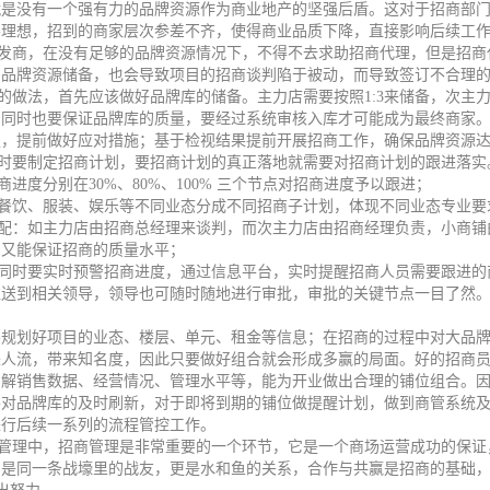
就是没有一个强有力的品牌资源作为商业地产的坚强后盾。这对于招商部
不理想，招到的商家层次参差不齐，使得商业品质下降，直接影响后续工
商，在没有足够的品牌资源情况下，不得不去求助招商代理，但是招商
的品牌资源储备，也会导致项目的招商谈判陷于被动，而导致签订不合理
法，首先应该做好品牌库的储备。主力店需要按照1:3来储备，次主力店按
的同时也要保证品牌库的质量，要经过系统审核入库才可能成为最终商家
足，提前做好应对措施；基于检视结果提前开展招商工作，确保品牌资源
要制定招商计划，要招商计划的真正落地就需要对招商计划的跟进落实
度分别在30%、80%、100% 三个节点对招商进度予以跟进；
饮、服装、娱乐等不同业态分成不同招商子计划，体现不同业态专业要
：如主力店由招商总经理来谈判，而次主力店由招商经理负责，小商铺
，又能保证招商的质量水平；
时要实时预警招商进度，通过信息平台，实时提醒招商人员需要跟进的
推送到相关领导，领导也可随时随地进行审批，审批的关键节点一目了然
划好项目的业态、楼层、单元、租金等信息；在招商的过程中对大品牌
来人流，带来知名度，因此只要做好组合就会形成多赢的局面。好的招商
了解销售数据、经营情况、管理水平等，能为开业做出合理的铺位组合。
要对品牌库的及时刷新，对于即将到期的铺位做提醒计划，做到商管系统
进行后续一系列的流程管控工作。
理中，招商管理是非常重要的一个环节，它是一个商场运营成功的保证，
）是同一条战壕里的战友，更是水和鱼的关系，合作与共赢是招商的基础