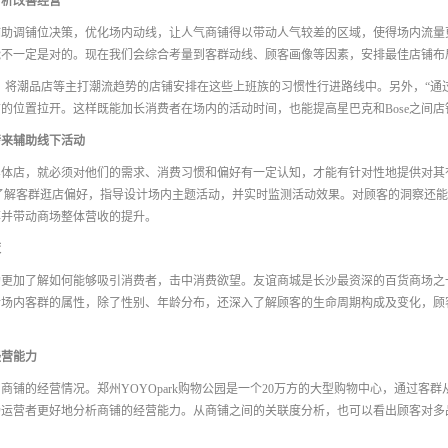
分析改善经营
助调铺位决策，优化场内动线，让人气商铺得以带动人气较差的区域，使得场内流量
不一定是对的。现在我们会综合考量到客群动线、顾客画像等因素，安排最佳店铺布
，将潮品店等主打潮流趋势的店铺安排在这些上班族的习惯性行进路线中。另外，“通过
的位置拉开。这样既能加长消费者在场内的活动时间，也能提高星巴克和Bose之间
转来辅助线下活动
实体店，就必须对他们的需求、消费习惯和偏好有一定认知，才能有针对性地提供对其
了解客群逛店偏好，指导设计场内主题活动，并实时监测活动效果。对顾客的洞察还
率并带动商场整体营收的提升。
策
更加了解如何能够吸引消费者，击中消费欲望。友谊商城是长沙最资深的百货商场之一，
后场内客群的属性，除了性别、年龄分布，还深入了解顾客的生命周期构成及变化，顾
经营能力
商铺的经营情况。郑州YOYOpark购物公园是一个20万方的大型购物中心，通过客
场运营者更好地分析商铺的经营能力。从商铺之间的关联度分析，也可以看出顾客对多