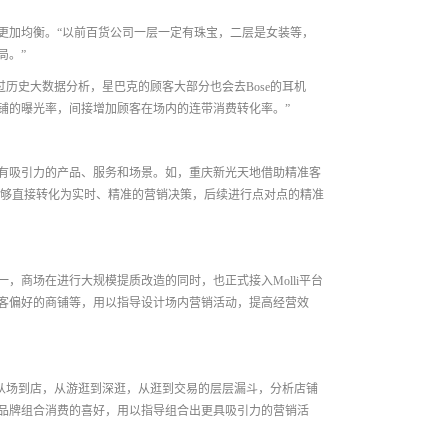
更加均衡。“以前百货公司一层一定有珠宝，二层是女装等，
局。”
历史大数据分析，星巴克的顾客大部分也会去Bose的耳机
店铺的曝光率，间接增加顾客在场内的连带消费转化率。”
有吸引力的产品、服务和场景。如，重庆新光天地借助精准客
能够直接转化为实时、精准的营销决策，后续进行点对点的精准
商场在进行大规模提质改造的同时，也正式接入Molli平台
客偏好的商铺等，用以指导设计场内营销活动，提高经营效
群从场到店，从游逛到深逛，从逛到交易的层层漏斗，分析店铺
品牌组合消费的喜好，用以指导组合出更具吸引力的营销活