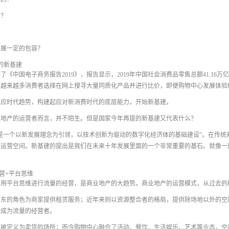
设？
发展一定的包容？
的新基建
布了《中国电子商务报告2019》，报告显示，2019年中国社会消费品零售总额41.16万亿
，越来越多消费者选择在网上搜寻大量同质化产品并进行比价，即便购物中心发展体验
顺应时代趋势，构建起应对新消费时代的底层能力，开始新基建。
业地产的运营者而言，并不陌生。但是国家今年再提的新基建又代表什么？
是一个以新发展理念为引领，以技术创新为驱动的数字化经济体的基础建设”。在传统
的运营空间。新基建的提出是我们在未来十年发展里面的一个非常重要的基石。就像一
经营+平台思维
，用平台思维进行流量的经营，是商业地产的大趋势。商业地产的运营模式，从过去的
房东的角色为商家提供租赁服务；近年来则以资源整合者的格局，提供除场地以外的空
均成为流量的经营者。
多被定义为卖货的场所；而今购物中心融合了活动、餐饮、生活娱乐、艺术等业态，空