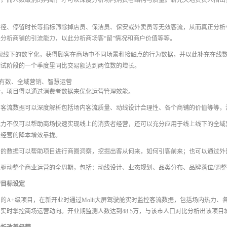
，而人数级别的判断，才可以深度分析场内消费者结构与质量。新光天地负责人指出
路径、停留时长等指标筛除掉店员、保洁员、保安或外卖员等无效客流，从而真正分析
分析商铺的引流能力，以此分析商场客“留”情况和商户价值等等。
现线下的数字化，获得顾客在商场中不同场景和接触点的行为数据，并以此补充在线数
测试阶段的一个季度里同比交易额达到两位数的增长。
中有数、全域营销、智慧运营
后，项目得以通过消费者数据来优化运营管理效能。
的客流数据可以深度解析包括场内客流质量、动线设计合理性、各个商铺的价值等等，
能力不仅可以帮助商场快速实现线上的消费者经营，还可以充分应用于线上线下的全域
向经营的降本增效靠拢。
者的数据可以帮助项目进行商圈洞察，挖掘出客从何来，如何引客前来；也可以通过外
驱动整个商业运营的全周期，包括：动线设计、业态规划、品类分布、品牌落位/调
营目标设定
的A+级项目，在新开业时通过Molli大屏驾驶舱实时监控客流数据，包括场内热力
时掌控商场运营动向。开业期监测人数达到48.5万，与该市人口对比分析出该项目城市