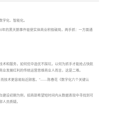
数字化、智能化。
20年的黑天鹅事件驱使实体商业积极破局，两手抓：一方面通
技术和服务，如何优中选优不踩坑，以何为抓手才能抢占快航
商业发展红利的传统运营思维商业人而言，这是二难。
而技术更容易贴近顾客。”——陈春花《数字化六个关键认
台建设初期为例，招商部希望短时间内从数据表现中寻找到可
部人员质疑。