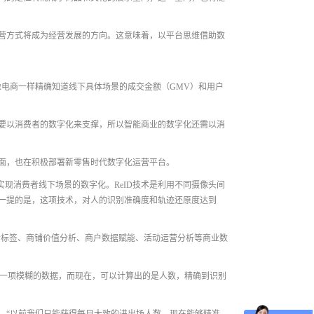
营方式将成为经营发展的方向。这意味着，以平台思维借助数
电商一样精确知道线下具体场景的成交金额（GMV）和用户
要以消费者的数字化来支撑，所以智能商业的数字化还需以消
方面，也在积极部署新零售时代数字化运营平台。
开始实现消费者线下场景的数字化。ReID技术是利用不同摄像头间
一提的是，这项技术，对人的识别准确度和轨迹还原度达到
消费者标签、商铺价值分析、商户数据赋能、活动运营分析等商业数
是一项模糊的数据，而现在，可以计算出的是人数，精确到识别