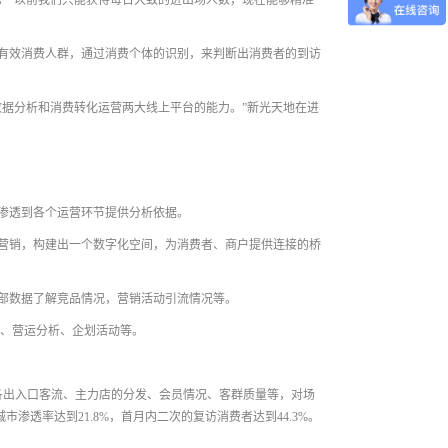
，“以前我们只能获得每日大致的进出场人数，现在能够精准
有效消费人群，通过消费个体的识别，来判断出消费者的到访
据分析和消费转化运营两大线上平台的能力。”新光天地在进
渗透到各个运营环节提供分析依据。
营销，构建出一个数字化空间，为消费者、商户提供连接的桥
部数据了解竞品情况，营销活动引流情况等。
整、营运分析、企划活动等。
、各出入口客流、主力店的分发、会员情况、客群质量等，对场
渗透率达到21.8%，首月内二次的复访消费者达到44.3%。