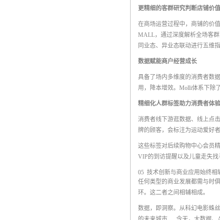
更精细的客群研究判断店铺价
在商场运营过程中，商铺的价值
MALL，通过深度解析全场客
同业态、异业态联动进行五维
数据赋能商户经营成长
具备了场内多维度的消费者数
用，降本增效。Molli体系
精细化人群标签助力消费者体
消费者线下游逛数据、线上点
牌的顾客，会标注为运动爱好
这些标签对后续购物中心会员
VIP的到访提醒以及儿童走失
05 技术创新与商业应用始终相
任何类型的商业发展都需与时
环。这二者之间相辅相成。
数据，即洞察。从科幻电影蛛丝
的未来城市......今天，大