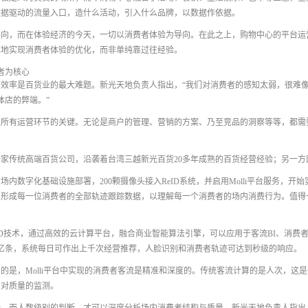
数据驱动的流量入口，造什么活动，引入什么品牌，以数据作依据。
导向，而在体验经济的今天，一切以消费者体验为导向。在此之上，购物中心的平台运
率地实现消费者体验的优化，而非单纯靠过往经验。
者为核心
效率是百货业的最大难题。新光天地负责人指出，“我们对消费者的感知太弱，很难像
体店的弊端。”
中所有运营环节的关键。无论是商户的管理、营销的方案、乃至竞品的洞察等等，都需
家传统高端百货公司，沿袭着台湾三越新光百货20多年成熟的百货经营经验；另一
的场内数字化基础设施部署，200颗摄像头接入ReID系统，并启用Molli平台服务，
，形成每一位消费者的全部轨迹跟踪数据，以理解每一个消费者的场内消费行为。值得
的ReID技术，通过高效的云计算平台，融合商业智能算法引擎，可以应用于客流BI、
亿条，系统每日可作出上千次经营推荐，人脸识别和消费者轨迹可达到秒级的响应。
的是，Molli平台中实现的消费者客流是精准和深度的。传统客流计算的是人次，这
为对质量的监测。