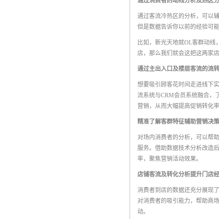
通过消费者的动线分析及热区
通过客流冷热区的分析，可以辅
但是数据告诉你以前的经验可能
比如，新光天地就OL客群动线
店，那么我们就会这把这两家店
通过主出入口及楼层客流的流
想要吸引顾客花时间走进线下
流系统与CRM会员系统融合，
营销，从而大幅提高促销转化
精准了解客群特征辅助营销决
对场内消费者的分析，可以帮助
服务。借助数据技术分析改造
率，聚焦营销活动效果。
店铺客流及转化分析提升门店
消费者到店的数据还充分展现了
对消费者的吸引能力，帮助商
动。