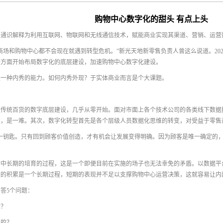
购物中心数字化的甜头 有点上头
，通识解释为利用互联网、物联网和无线通信技术，赋能商业实现其渠道、营销、运营
商场和购物中心都不会现在就遇到转型危机。”新光天地新零售负责人曾这么说道。20
一方面开始布局数字化的底层建设，加速购物中心数字化建设。
是一种内秀的能力。如何内秀外现？于实体商业而言是个大课题。
是传统百货的数字底层建设，几乎从零开始。面对市面上各个技术公司的各类线下数据
级，是一难。其次，数字化转型首先是各个层级人员数据化思维的转变，对受益于零售
一钥匙。只有回到顾客价值创造，才有机会让发展变得明确。因为顾客是唯一确定的，
个中长期的培育的过程，这是一个即便目前在实施的场子也无法幸免的矛盾。以数据平
据的积累是一个长期过程，短期的表现并不足以支撑购物中心运营决策，这就容易让内
答5个问题：
设？
样的？