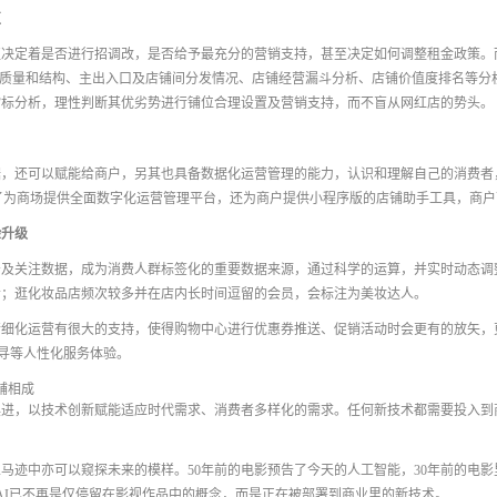
值
决定着是否进行招调改，是否给予最充分的营销支持，甚至决定如何调整租金政策。而
群质量和结构、主出入口及店铺间分发情况、店铺经营漏斗分析、店铺价值度排名等分
指标分析，理性判断其优劣势进行铺位合理设置及营销支持，而不盲从网红店的势头。
据，还可以赋能给商户，另其也具备数据化运营管理的能力，认识和理解自己的消费者
下除了为商场提供全面数字化运营管理平台，还为商户提供小程序版的店铺助手工具，商
验升级
击及关注数据，成为消费人群标签化的重要数据来源，通过科学的运算，并实时动态调
者；逛化妆品店频次较多并在店内长时间逗留的会员，会标注为美妆达人。
精细化运营有很大的支持，使得购物中心进行优惠券推送、促销活动时会更有的放矢，
找寻等人性化服务体验。
辅相成
俱进，以技术创新赋能适应时代需求、消费者多样化的需求。任何新技术都需要投入到
马迹中亦可以窥探未来的模样。50年前的电影预告了今天的人工智能，30年前的电影
数据、AI已不再是仅停留在影视作品中的概念，而是正在被部署到商业里的新技术。