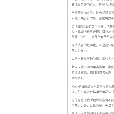
着流量思维的代入，延伸为以
从经营导向来看：过去是租赁
据能力来经营流量，更加有效
03 智能商业的数字化需以消费
如何赢回消费者并提升自身运营
数量（UV），这是所有传统实
而消费者的数字化，正是商业
费者为核心。
以重庆新光天地为例，其作为一
新光天地于2019年实施第一期
的连续跟踪，识别消费者体态
90%以上。
Molli平台底层接入最前沿
据。每日客流数据运算可高达1
与信息化时代所理解的客流不同
消费者是谁，从量的统计升级