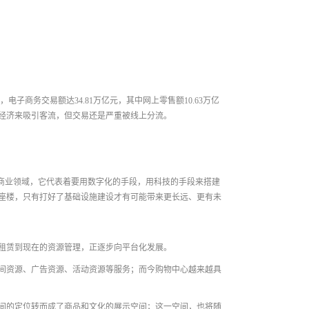
，电子商务交易额达34.81万亿元，其中网上零售额10.63万亿
经济来吸引客流，但交易还是严重被线上分流。
商业领域，它代表着要用数字化的手段，用科技的手段来搭建
座楼，只有打好了基础设施建设才有可能带来更长远、更有未
租赁到现在的资源管理，正逐步向平台化发展。
间资源、广告资源、活动资源等服务；而今购物中心越来越具
间的定位转而成了商品和文化的展示空间；这一空间，也将随