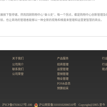
的发展按下暂停键。然而回顾购物中心“奋斗史”，每一个拐点，都是购物中心创新管理及
体验，也让商场的管理者能够以一种全新的视角和维度来管理和运营更智慧的商业。
关于我们
产品服务
行
公司简介
招商管理
行
联系我们
运营管理
观
公司荣誉
营销管理
物业管理
POS&会员
预算招采
沪ICP备07036127号-100
沪公网安备31010102006510号
Copyright@2005-至今