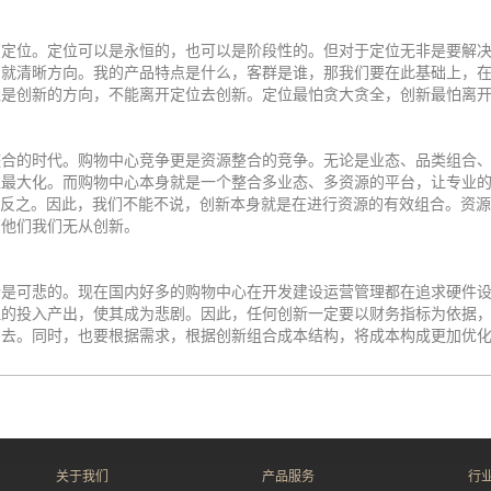
位。定位可以是永恒的，也可以是阶段性的。但对于定位无非是要解决
们就清晰方向。我的产品特点是什么，客群是谁，那我们要在此基础上，
位是创新的方向，不能离开定位去创新。定位最怕贪大贪全，创新最怕离
的时代。购物中心竞争更是资源整合的竞争。无论是业态、品类组合、
益最大化。而购物中心本身就是一个整合多业态、多资源的平台，让专业
则反之。因此，我们不能不说，创新本身就是在进行资源的有效组合。资
有他们我们无从创新。
可悲的。现在国内好多的购物中心在开发建设运营管理都在追求硬件设
理的投入产出，使其成为悲剧。因此，任何创新一定要以财务指标为依据
中去。同时，也要根据需求，根据创新组合成本结构，将成本构成更加优
关于我们
产品服务
行