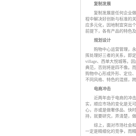
复制发展
复制发展是任何企业做强
程中解决好创新与标准的
应多元化，因地制宜突出
前提下，各有产品的特色
规划设计
购物中心运营管理，永远
挥处理好三者的关系，即
village
、西单大悦城等。因
典范，否则将是四不像。而
购物中心形成外形、定位
不同风格、特色的混搭，
电商冲击
近两年由于电商的冲击，
实，顺应市场的变化是无
心，亦或是做奢侈品、快
持，就要研究，弄清楚，
综上，面对市场社会和行
一定是精细化的竞争，而