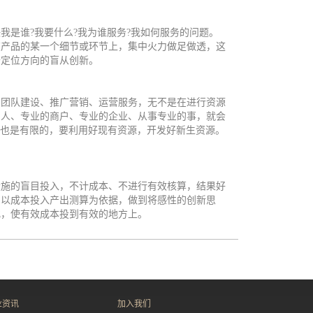
我是谁
?
我要什么
?
我为谁服务
?
我如何服务的问题。
在产品的某一个细节或环节上，集中火力做足做透，这
开定位方向的盲从创新。
团队建设、推广营销、运营服务，无不是在进行资源
的人、专业的商户、专业的企业、从事专业的事，就会
源也是有限的，要利用好现有资源，开发好新生资源。
施的盲目投入，不计成本、不进行有效核算，结果好
，以成本投入产出测算为依据，做到将感性的创新思
化，使有效成本投到有效的地方上。
业资讯
加入我们