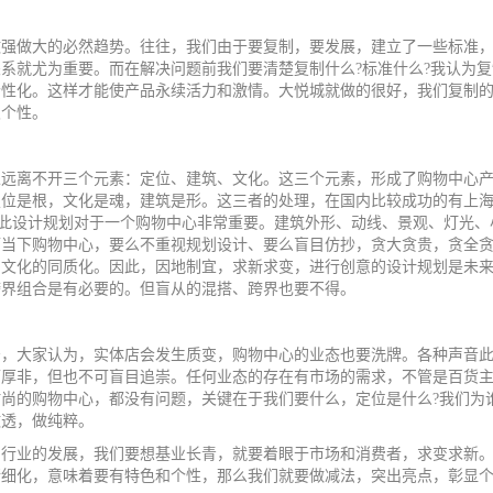
做大的必然趋势。往往，我们由于要复制，要发展，建立了一些标准，
关系就尤为重要。而在解决问题前我们要清楚复制什么
?
标准什么
?
我认为复
个性化。这样才能使产品永续活力和激情。大悦城就做的很好，我们复制
及个性。
离不开三个元素：定位、建筑、文化。这三个元素，形成了购物中心产
定位是根，文化是魂，建筑是形。这三者的处理，在国内比较成功的有上
此设计规划对于一个购物中心非常重要。建筑外形、动线、景观、灯光、
当下购物中心，要么不重视规划设计、要么盲目仿抄，贪大贪贵，贪全贪
、文化的同质化。因此，因地制宜，求新求变，进行创意的设计规划是未
跨界组合是有必要的。但盲从的混搭、跨界也要不得。
大家认为，实体店会发生质变，购物中心的业态也要洗牌。各种声音此
可厚非，但也不可盲目追崇。任何业态的存在有市场的需求，不管是百货
时尚的购物中心，都没有问题，关键在于我们要什么，定位是什么
?
我们为
做透，做纯粹。
业的发展，我们要想基业长青，就要着眼于市场和消费者，求变求新。
精细化，意味着要有特色和个性，那么我们就要做减法，突出亮点，彰显