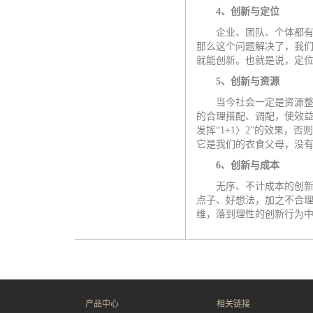
4
、创新与定位
企业、团队、个体都有定
那么这个问题解决了，我
就能创新。也就是说，定
5
、创新与资源
当今社会一定是资源整合
的合理搭配、调配，使效
发挥“
1+1
〉
2
”的效果，否
它是我们的衣食父母，没
6
、创新与成本
无序、不计成本的创新是
点子、好想法，加之不合
维，落到理性的创新行为
产品中心
相关链接