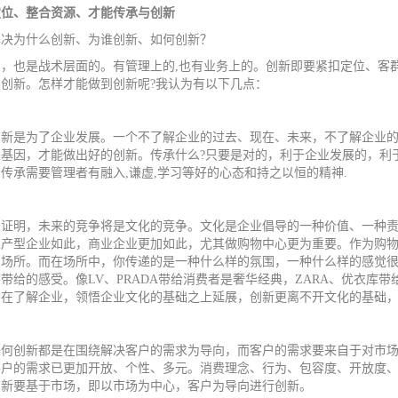
定位、整合资源、才能传承与创新
为什么创新、为谁创新、如何创新？
，也是战术层面的。有管理上的
,
也有业务上的。创新即要紧扣定位、客
求创新。怎样才能做到创新呢
?
我认为有以下几点：
是为了企业发展。一个不了解企业的过去、现在、未来，不了解企业的
的基因，才能做出好的创新。传承什么
?
只要是对的，利于企业发展的，利
。传承需要管理者有融入
,
谦虚
,
学习等好的心态和持之以恒的精神
.
明，未来的竞争将是文化的竞争。文化是企业倡导的一种价值、一种责
生产型企业如此，商业企业更加如此，尤其做购物中心更为重要。作为购
场所。而在场所中，你传递的是一种什么样的氛围，一种什么样的感觉很重
要带给的感受。像
LV
、
PRADA
带给消费者是奢华经典，
ZARA
、优衣库带
在了解企业，领悟企业文化的基础之上延展，创新更离不开文化的基础，
创新都是在围绕解决客户的需求为导向，而客户的需求要来自于对市场
客户的需求已更加开放、个性、多元。消费理念、行为、包容度、开放度
创新要基于市场，即以市场为中心，客户为导向进行创新。